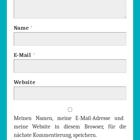
ö
ö
e
f
f
ö
f
f
f
n
n
f
e
e
n
t
t
e
)
)
t
Name
*
)
E-Mail
*
Website
Meinen Namen, meine E-Mail-Adresse und
meine Website in diesem Browser, für die
nächste Kommentierung, speichern.