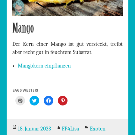
Mango
Der Kern einer Mango ist gut versteckt, treibt
aber recht gut in feuchtem Substrat.
Mangokern einpflanzen
SAGS WEITER!
K
K
K
K
l
l
l
l
i
i
i
i
c
c
c
c
k
k
k
k
e
,
,
,
n
u
u
u
z
m
m
m
Veröffentlicht
Autor
Kategorien
18. Januar 2023
FP4Lisa
Exoten
u
ü
a
a
m
b
u
u