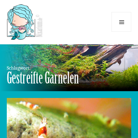
Menü
und
Widgets
Schlagwort:
Gestreifte Garnelen