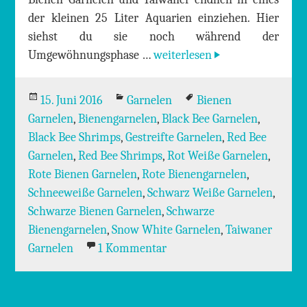
der kleinen 25 Liter Aquarien einziehen. Hier
siehst du sie noch während der
Neue Bienen Garnelen und Ta
Umgewöhnungsphase …
weiterlesen
Veröffentlicht
Kategorien
Schlagwörter
15. Juni 2016
Garnelen
Bienen
am
Garnelen
,
Bienengarnelen
,
Black Bee Garnelen
,
Black Bee Shrimps
,
Gestreifte Garnelen
,
Red Bee
Garnelen
,
Red Bee Shrimps
,
Rot Weiße Garnelen
,
Rote Bienen Garnelen
,
Rote Bienengarnelen
,
Schneeweiße Garnelen
,
Schwarz Weiße Garnelen
,
Schwarze Bienen Garnelen
,
Schwarze
Bienengarnelen
,
Snow White Garnelen
,
Taiwaner
zu Neue Bienen Garnelen u
Garnelen
1 Kommentar