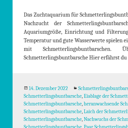
Das Zuchtaquarium für Schmetterlingsbuntbar
Nachzucht der Schmetterlingsbuntbars
Aquariumgröße, Einrichtung und Filterung 
Temperatur und gute Wasserwerte spielen ei
mit Schmetterlingsbuntbarschen.
Schmetterlingsbuntbarsche Hier erfährst du 
Veröffentlicht
Kategorien
14. Dezember 2022
Schmetterlingsbuntbar
am
Schmetterlingsbuntbarsche
,
Eiablage der Schmet
Schmetterlingsbuntbarsche
,
heranwachsende Sch
Schmetterlingsbuntbarsche
,
Laich der Schmetter
Schmetterlingsbuntbarsche
,
Nachwuchs der Schm
Schmetterlingsbuntbarsche
,
Paar Schmetterlings