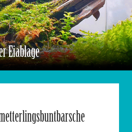
er Eiablage
metterlingsbuntbarsche