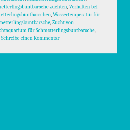
etterlingsbuntbarsche züchten
,
Verhalten bei
etterlingsbuntbarschen
,
Wassertemperatur für
metterlingsbuntbarsche
,
Zucht von
chtaquarium für Schmetterlingsbuntbarsche
,
zu Zuchtaquarium für Schmetter
Schreibe einen Kommentar