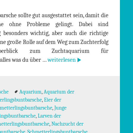
sche sollte gut ausgestattet sein, damit die
che ohne Probleme gelingt. Dabei sind
besonders wichtig, aber auch die richtige
ne große Rolle auf dem Weg zum Zuchterfolg
 Überblick zum Zuchtaquarium für
Zuchtaquarium für Schmetterlings
alles was du über …
weiterlesen
Schlagwörter
sche
Aquarium
,
Aquarium der
terlingsbuntbarsche
,
Eier der
metterlingsbuntbarsche
,
Junge
lingsbuntbarsche
,
Larven der
etterlingsbuntbarsche
,
Nachzucht der
buntbarsche
,
Schmetterlingsbuntbarsche
,